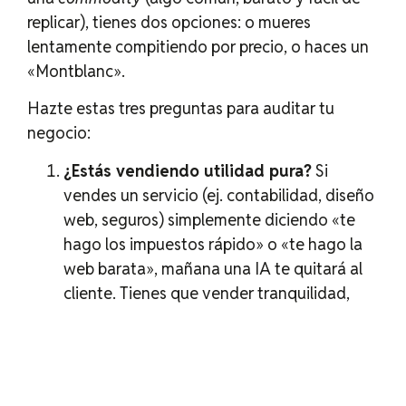
replicar), tienes dos opciones: o mueres
lentamente compitiendo por precio, o haces un
«Montblanc».
Hazte estas tres preguntas para auditar tu
negocio:
¿Estás vendiendo utilidad pura?
Si
vendes un servicio (ej. contabilidad, diseño
web, seguros) simplemente diciendo «te
hago los impuestos rápido» o «te hago la
web barata», mañana una IA te quitará al
cliente. Tienes que vender tranquilidad,
estatus o crecimiento.
¿Cuál es tu momento de la firma?
Montblanc descubrió que su valor máximo
no era escribir, era firmar. ¿Cuál es el