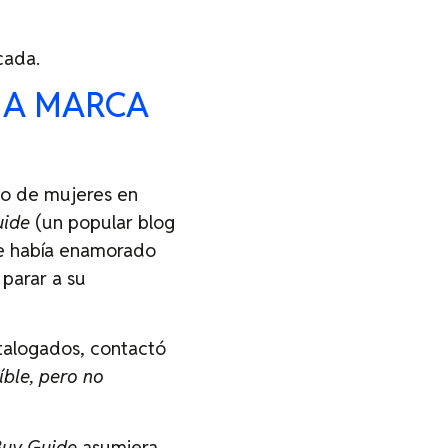
cada.
NA MARCA
po de mujeres en
uide
(un popular blog
e había enamorado
 parar a su
talogados, contactó
íble, pero no
Buy Guide
asumiera