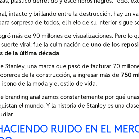
zas, plástico derretido y escombros negros. Todo, ex
al, intacto y brillando entre la destrucción, hay un v
, para sorpresa de todos, el hielo de su interior sigue 
ogró más de 90 millones de visualizaciones. Pero lo 
suerte viral; fue la culminación de
uno de los repos
s de la última década
.
 Stanley, una marca que pasó de facturar 70 millone
obreros de la construcción, a ingresar más de
750 mi
 icono de la moda y el estilo de vida.
de branding analizamos constantemente por qué una
quistan el mundo. Y la historia de Stanley es una clas
diar.
HACIENDO RUIDO EN EL ME