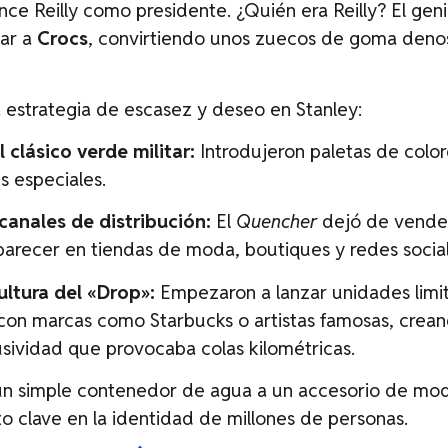
rence Reilly como presidente. ¿Quién era Reilly? El ge
tar a
Crocs
, convirtiendo unos zuecos de goma denos
ma estrategia de escasez y deseo en Stanley:
 clásico verde militar:
Introdujeron paletas de color
s especiales.
canales de distribución:
El
Quencher
dejó de vender
aparecer en tiendas de moda, boutiques y redes social
ultura del «Drop»:
Empezaron a lanzar unidades limi
con marcas como Starbucks o artistas famosas, crea
usividad que provocaba colas kilométricas.
 un simple contenedor de agua a un accesorio de mo
o clave en la identidad de millones de personas.