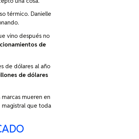
cepto una cosa.
aso térmico. Danielle
sonando.
que vino después no
icionamientos de
s de dólares al año
llones de dólares
s marcas mueren en
e magistral que toda
RCADO