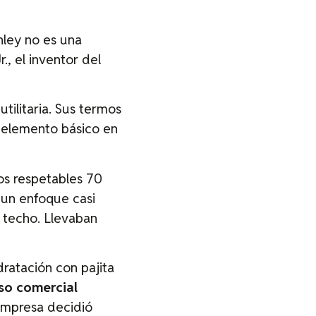
nley no es una
., el inventor del
tilitaria. Sus termos
l elemento básico en
os respetables 70
n un enfoque casi
o techo. Llevaban
dratación con pajita
so comercial
 empresa decidió