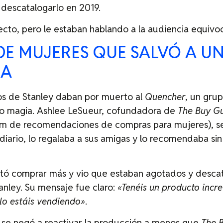
y descatalogarlo en 2019.
ecto, pero le estaban hablando a la audiencia equivo
DE MUJERES QUE SALVÓ A U
IA
vos de Stanley daban por muerto al
Quencher
, un gru
o magia. Ashlee LeSueur, cofundadora de
The Buy G
am de recomendaciones de compras para mujeres), s
diario, lo regalaba a sus amigas y lo recomendaba sin
tó comprar más y vio que estaban agotados y desca
nley. Su mensaje fue claro:
«Tenéis un producto incre
 lo estáis vendiendo»
.
 se negó a reactivar la producción a menos que
The 